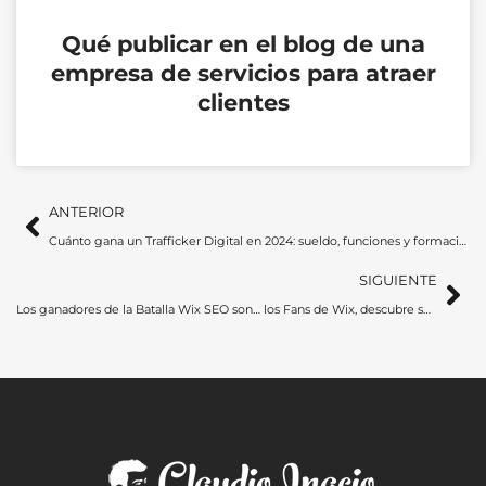
Qué publicar en el blog de una
empresa de servicios para atraer
clientes
Ant
Si
ANTERIOR
Cuánto gana un Trafficker Digital en 2024: sueldo, funciones y formación necesaria para un trafficker
SIGUIENTE
Los ganadores de la Batalla Wix SEO son… los Fans de Wix, descubre sus estrategias SEO