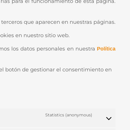
rias para el funcionamiento de esta página.
de terceros que aparecen en nuestras páginas.
kies en nuestro sitio web.
os los datos personales en nuestra
Política
 el botón de gestionar el consentimiento en
Consent
Consent
Consent
Consent
Consent
Consent
Consent
Consent
Consent
Consent
Consent
Statistics (anonymous)
to
to
to
to
to
to
to
to
to
to
to
service
service
service
service
service
service
service
service
service
service
service
elementor
google-
wordpress
google-
intercom-
atlassian-
woocommerce
google-
google-
youtube
varios