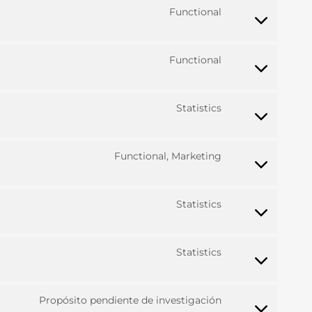
recaptcha
analytics
messenger
jira-
fonts
maps
Functional
servicedesk
Functional
Statistics
Functional, Marketing
Statistics
Statistics
Propósito pendiente de investigación