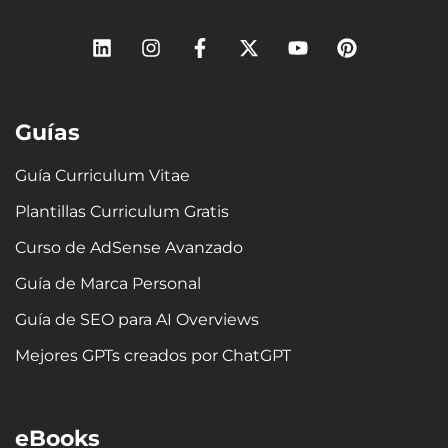
L
I
F
X
Y
P
i
n
a
-
o
i
n
s
c
t
u
n
k
t
e
w
t
t
e
a
b
i
u
e
Guías
d
g
o
t
b
r
i
r
o
t
e
e
n
a
k
e
s
Guía Curriculum Vitae
m
-
r
t
Plantillas Curriculum Gratis
f
Curso de AdSense Avanzado
Guía de Marca Personal
Guía de SEO para AI Overviews
Mejores GPTs creados por ChatGPT
eBooks