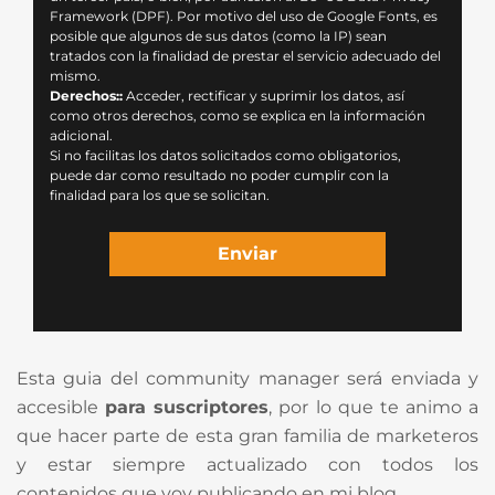
Framework (DPF). Por motivo del uso de Google Fonts, es
posible que algunos de sus datos (como la IP) sean
tratados con la finalidad de prestar el servicio adecuado del
mismo.
Derechos::
Acceder, rectificar y suprimir los datos, así
como otros derechos, como se explica en la información
adicional.
Si no facilitas los datos solicitados como obligatorios,
puede dar como resultado no poder cumplir con la
finalidad para los que se solicitan.
Esta guia del community manager será enviada y
accesible
para suscriptores
, por lo que te animo a
que hacer parte de esta gran familia de marketeros
y estar siempre actualizado con todos los
contenidos que voy publicando en mi blog.