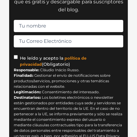
que es gratis y descargable para suscriptores
del blog.
Nombre
(Obligatorio)
Correo
electrónico
(Obligatorio)
CAPTCHA
Consentimiento
(Obligatorio)
He leído y acepto la
política de
(Obligatorio)
privacidad
Responsable:
Cláudio Inácio Russo.
Finalidad::
Gestionar el envío de notificaciones sobre
productos/servicios, promociones y otras temáticas
relacionadas con el website.
Legitimación::
Consentimiento del interesado.
Destinatarios::
Los boletines electrónicos o newsletter
están gestionados por entidades cuya sede y servidores se
encuentran dentro del territorio de la UE. En el caso de no
pertenecer a la UE, se informa previamente y sólo se realiza
mediante el consentimiento expreso del usuario o
mediante cláusulas contractuales tipo para la transferencia
de datos personales entre responsables del tratamiento a
un tercer país, o bien, por adhesión al EU-US Data Privacy