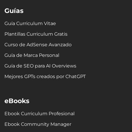
k
t
e
w
t
t
e
a
b
i
u
e
Guías
d
g
o
t
b
r
i
r
o
t
e
e
n
a
k
e
s
Guía Curriculum Vitae
m
-
r
t
Plantillas Curriculum Gratis
f
Curso de AdSense Avanzado
Guía de Marca Personal
Guía de SEO para AI Overviews
Mejores GPTs creados por ChatGPT
eBooks
Ebook Curriculum Profesional
Ebook Community Manager