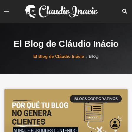
Ir
al
contenido
El Blog de Cláudio Inácio
»
Blog
El Blog de Cláudio Inácio
Página
Página
Página
Página
BLOGS CORPORATIVOS