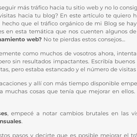
guir más tráfico hacia tu sitio web y no lo cons
isitas hacia tu blog? En este artículo te quiero
 hecho que el tráfico orgánico de mi Blog se ha
les en esta temática que nos cuenten algunos de
onamiento web?
No te pierdas estos consejos…
lemente como muchos de vosotros ahora, intenta
 pero sin resultados impactantes. Escribía buenos
sitas, pero estaba estancado y el número de visit
 vacaciones y allí con más tiempo disponible em
a muchas cosas que tenía que mejorar en ellos.
ses
, empecé a notar cambios brutales en las vis
ensuales
.
stos pasos y decirte que es posible mejorar el tr