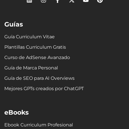
i
n
a
-
o
i
n
s
c
t
u
n
k
t
e
w
t
t
e
a
b
i
u
e
Guías
d
g
o
t
b
r
i
r
o
t
e
e
n
a
k
e
s
Guía Curriculum Vitae
m
-
r
t
Plantillas Curriculum Gratis
f
Curso de AdSense Avanzado
Guía de Marca Personal
Guía de SEO para AI Overviews
Mejores GPTs creados por ChatGPT
eBooks
Ebook Curriculum Profesional