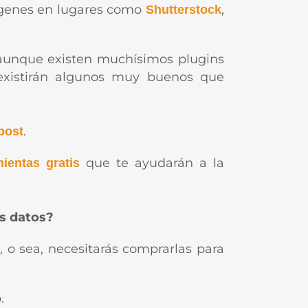
mágenes en lugares como
,
Shutterstock
Y aunque existen muchísimos plugins
e existirán algunos muy buenos que
.
post
que te ayudarán a la
ientas gratis
s datos?
 o sea, necesitarás comprarlas para
.