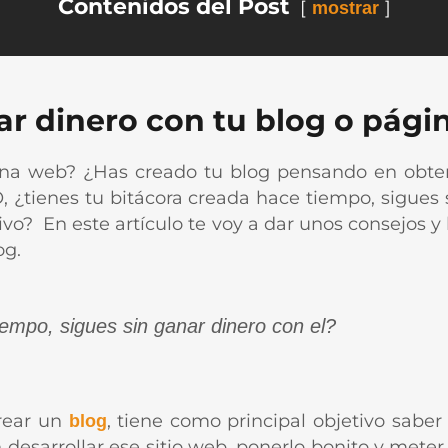
Contenidos del Post
mostrar
ar dinero con tu blog o pág
na web? ¿Has creado tu blog pensando en obten
 ¿tienes tu bitácora creada hace tiempo, sigues 
tivo? En este artículo te voy a dar unos consejos 
og.
iempo, sigues sin ganar dinero con el?
rear un
, tiene como principal objetivo sab
blog
 desarrollar ese sitio web, ponerlo bonito y mete