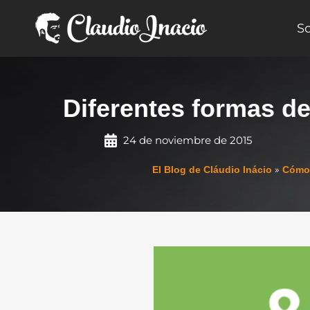
Ir
al
S
contenido
Diferentes formas de
24 de noviembre de 2015
»
El Blog de Cláudio Inácio
Cómo 