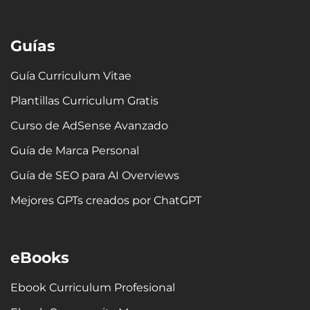
n
s
c
t
u
n
k
t
e
w
t
t
e
a
b
i
u
e
Guías
d
g
o
t
b
r
i
r
o
t
e
e
n
a
k
e
s
Guía Curriculum Vitae
m
-
r
t
Plantillas Curriculum Gratis
f
Curso de AdSense Avanzado
Guía de Marca Personal
Guía de SEO para AI Overviews
Mejores GPTs creados por ChatGPT
eBooks
Ebook Curriculum Profesional