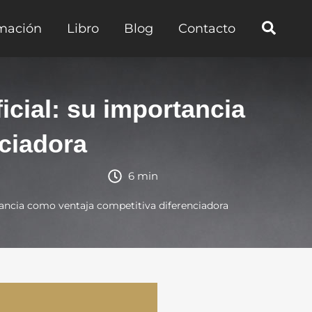
mación
Libro
Blog
Contacto
ficial: su importancia
ciadora
6 min
ortancia como ventaja competitiva diferenciadora