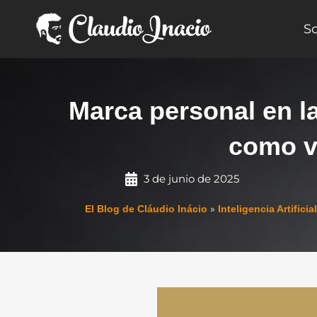
Ir
al
S
contenido
Marca personal en la 
como v
3 de junio de 2025
»
El Blog de Cláudio Inácio
Inteligencia Artificial