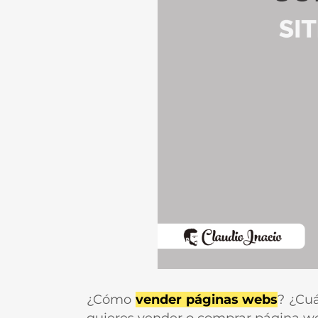
¿Cómo
vender páginas webs
? ¿Cuá