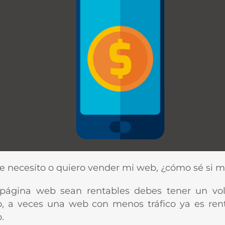
e necesito o quiero vender mi web, ¿cómo sé si mi
o página web sean rentables debes tener un vol
b, a veces una web con menos tráfico ya es rent
.