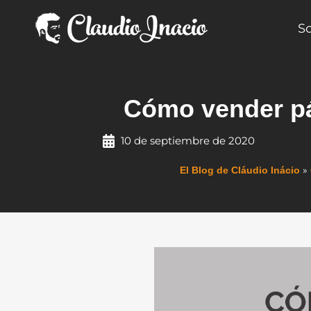
Ir
al
S
contenido
Cómo vender pá
10 de septiembre de 2020
»
El Blog de Cláudio Inácio