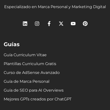
Especializado en Marca Personal y Marketing Digital
L
I
F
X
Y
P
i
n
a
-
o
i
n
s
c
t
u
n
k
t
e
w
t
t
e
a
b
i
u
e
Guías
d
g
o
t
b
r
i
r
o
t
e
e
n
a
k
e
s
Guía Curriculum Vitae
m
-
r
t
Plantillas Curriculum Gratis
f
Curso de AdSense Avanzado
Guía de Marca Personal
Guía de SEO para AI Overviews
Mejores GPTs creados por ChatGPT