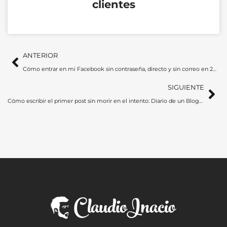
clientes
Ant
Si
ANTERIOR
Cómo entrar en mi Facebook sin contraseña, directo y sin correo en 2024
SIGUIENTE
Cómo escribir el primer post sin morir en el intento: Diario de un Blogger