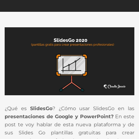
¿Qué es
SlidesGo
? ¿Cómo usar SlidesGo en las
presentaciones de Google y PowerPoint?
En este
post te voy hablar de esta nueva plataforma y de
sus Slides Go plantillas gratuitas para crear