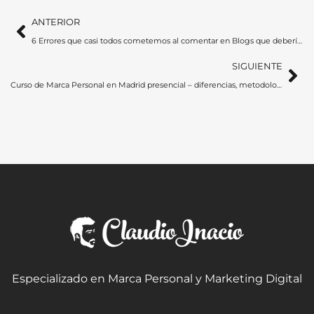
Ant
Si
ANTERIOR
6 Errores que casi todos cometemos al comentar en Blogs que deberíamos evitar
SIGUIENTE
Curso de Marca Personal en Madrid presencial – diferencias, metodología y plan de acción
Especializado en Marca Personal y Marketing Digital