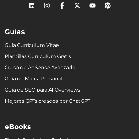
L
I
F
X
Y
P
i
n
a
-
o
i
n
s
c
t
u
n
k
t
e
w
t
t
e
a
b
i
u
e
Guías
d
g
o
t
b
r
i
r
o
t
e
e
n
a
k
e
s
Guía Curriculum Vitae
m
-
r
t
Plantillas Curriculum Gratis
f
Curso de AdSense Avanzado
Guía de Marca Personal
Guía de SEO para AI Overviews
Mejores GPTs creados por ChatGPT
eBooks