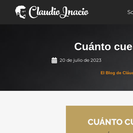
Ir
al
S
contenido
Cuánto cue
20 de julio de 2023
El Blog de Cláu