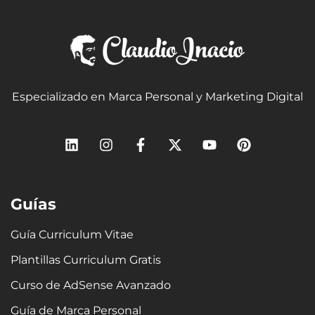
Especializado en Marca Personal y Marketing Digital
L
I
F
X
Y
P
i
n
a
-
o
i
n
s
c
t
u
n
k
t
e
w
t
t
e
a
b
i
u
e
Guías
d
g
o
t
b
r
i
r
o
t
e
e
n
a
k
e
s
Guía Curriculum Vitae
m
-
r
t
Plantillas Curriculum Gratis
f
Curso de AdSense Avanzado
Guía de Marca Personal