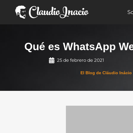
Ir
al
S
contenido
Qué es WhatsApp Web
25 de febrero de 2021
El Blog de Cláudio Inácio