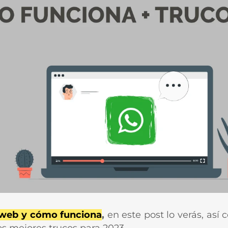
web y cómo funciona
,
en este post lo verás, así 