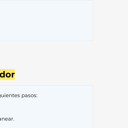
dor
guientes pasos:
anear.