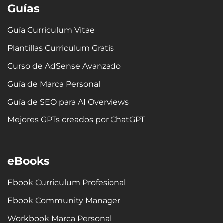
e
a
b
i
u
e
Guías
d
g
o
t
b
r
i
r
o
t
e
e
n
a
k
e
s
Guía Curriculum Vitae
m
-
r
t
Plantillas Curriculum Gratis
f
Curso de AdSense Avanzado
Guía de Marca Personal
Guía de SEO para AI Overviews
Mejores GPTs creados por ChatGPT
eBooks
Ebook Curriculum Profesional
Ebook Community Manager
Workbook Marca Personal