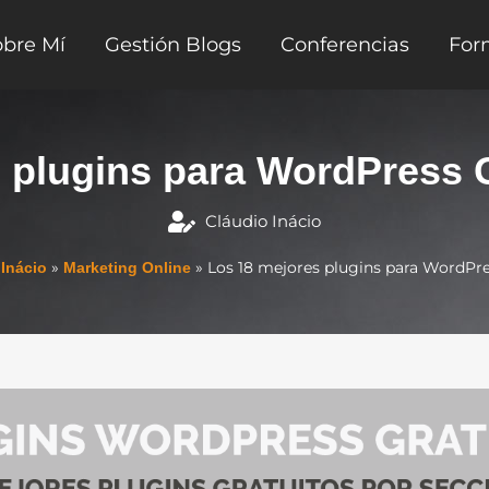
obre Mí
Gestión Blogs
Conferencias
For
s plugins para WordPress 
Cláudio Inácio
»
»
Los 18 mejores plugins para WordPr
 Inácio
Marketing Online