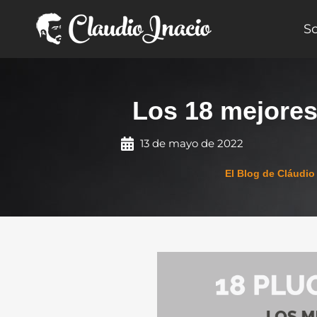
Ir
al
S
contenido
Los 18 mejore
13 de mayo de 2022
El Blog de Cláudio