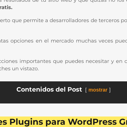
s resultados de tu sitio web y que quizás no los 
atis.
to que permite a desarrolladores de terceros pod
antas opciones en el mercado muchas veces pued
cciones importantes que puedes necesitar y en 
hes un vistazo.
Contenidos del Post
mostrar
es Plugins para WordPress Gr