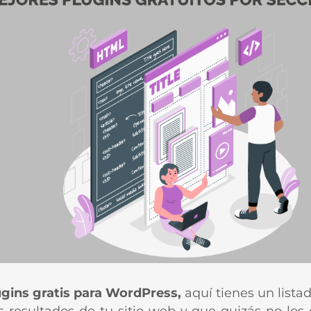
ugins gratis para WordPress,
aquí tienes un list