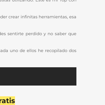
estás utilizando. Este es mi Top con
er crear infinitas herramientas, esa
es sentirte perdido y no saber que
cada uno de ellos he recopilado dos
atis