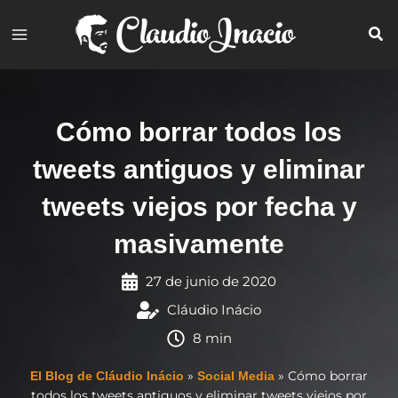
Ir
al
contenido
Cómo borrar todos los
tweets antiguos y eliminar
tweets viejos por fecha y
masivamente
27 de junio de 2020
Cláudio Inácio
8 min
»
»
Cómo borrar
El Blog de Cláudio Inácio
Social Media
todos los tweets antiguos y eliminar tweets viejos por