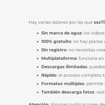
Hay varias razones por las que
sssT
Sin marca de agua
: los vídeo
100% gratuito
: no hay planes 
Sin registro
: no necesitas cre
Multiplataforma
: funciona en
Descargas ilimitadas
: puedes
Rápido
: el proceso completo
Formatos múltiples
: permite
También descarga fotos
: sss
Atención
: Algunas publicaciones de