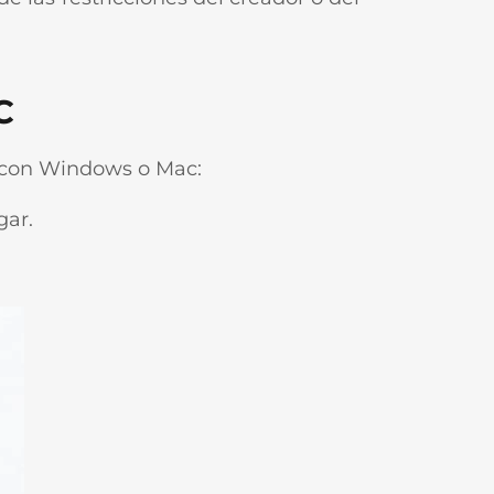
C
 con Windows o Mac:
gar.