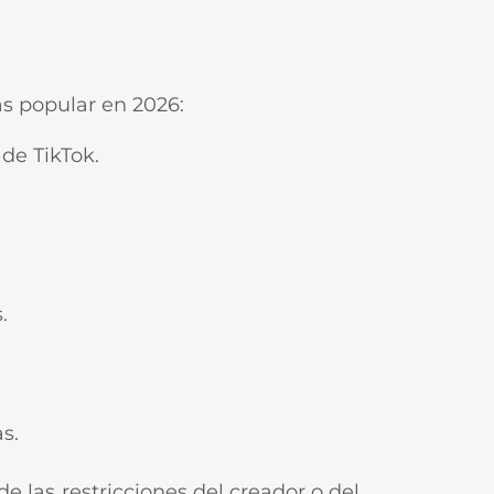
s popular en 2026:
 de TikTok.
.
s.
 las restricciones del creador o del