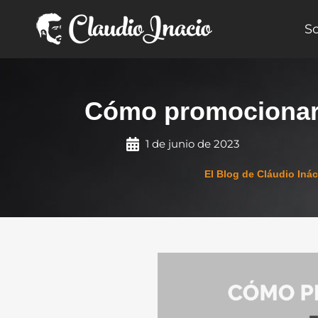
Ir
al
S
contenido
Cómo promocionar 
1 de junio de 2023
El Blog de Cláudio Inác