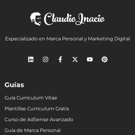
Especializado en Marca Personal y Marketing Digital
L
I
F
X
Y
P
i
n
a
-
o
i
n
s
c
t
u
n
k
t
e
w
t
t
e
a
b
i
u
e
Guías
d
g
o
t
b
r
i
r
o
t
e
e
n
a
k
e
s
Guía Curriculum Vitae
m
-
r
t
Plantillas Curriculum Gratis
f
Curso de AdSense Avanzado
Guía de Marca Personal