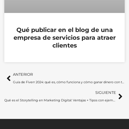
Qué publicar en el blog de una
empresa de servicios para atraer
clientes
Ant
Si
ANTERIOR
Guía de Fiverr 2024: qué es, cómo funciona y cómo ganar dinero con tus servicios
SIGUIENTE
Qué es el Storytelling en Marketing Digital: Ventajas + Tipos con ejemplos